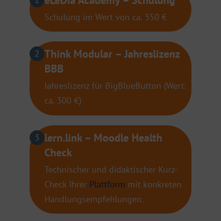
Schulung im Wert von ca. 350 €
Think Modular – Jahreslizenz
2
BBB
Jahreslizenz für BigBlueButton (Wert:
ca. 300 €)
lern.link – Moodle Health
3
Check
Technischer und didaktischer Kurz-
Check Ihrer
Plattform
mit konkreten
Handlungsempfehlungen.