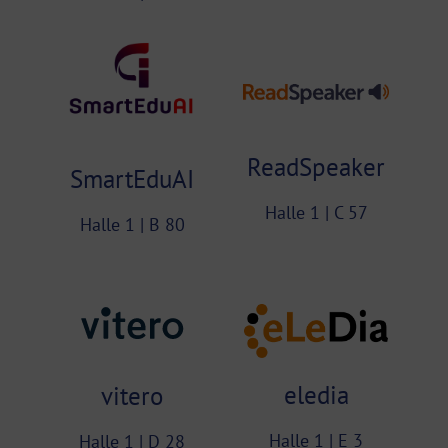
ReadSpeaker
SmartEduAI
Halle 1 | C 57
Halle 1 | B 80
eledia
vitero
Halle 1 | E 3
Halle 1 | D 28