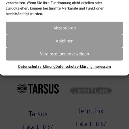
verarbeiten. Wenn Sie Ihre Zustimmung nicht erteilen oder
zurückziehen, können bestimmte Merkmale und Funktionen
beeinträchtigt werden.
Akzeptieren
Ablehnen
think modular
Semco
Voreinstellungen anzeigen
Halle 1 | A 25
Halle 1 | A 42
Datenschutzerklärung
Datenschutzerklärung
Impressum
lern.link
Tarsus
Halle 1 | B 57
Halle 1 | B 57