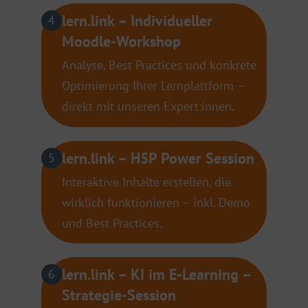
lern.link – Individueller
4
Moodle-Workshop
Analyse, Best Practices und konkrete
Optimierung Ihrer Lernplattform –
direkt mit unseren Expert:innen.
lern.link – H5P Power Session
5
Interaktive Inhalte erstellen, die
wirklich funktionieren – inkl. Demo
und Best Practices.
lern.link – KI im E-Learning –
6
Strategie-Session