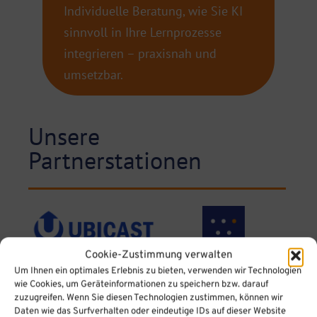
Individuelle Beratung, wie Sie KI
sinnvoll in Ihre Lernprozesse
integrieren – praxisnah und
umsetzbar.
Unsere
Partnerstationen
Cookie-Zustimmung verwalten
UbiCast
Wunderbyte
Um Ihnen ein optimales Erlebnis zu bieten, verwenden wir Technologien
wie Cookies, um Geräteinformationen zu speichern bzw. darauf
zuzugreifen. Wenn Sie diesen Technologien zustimmen, können wir
Halle 1 | A 1
Halle 1 | A 10
Daten wie das Surfverhalten oder eindeutige IDs auf dieser Website