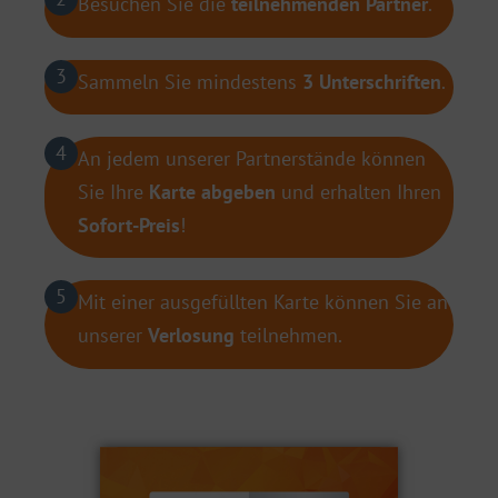
Besuchen Sie die
teilnehmenden Partner
.
3
Sammeln Sie mindestens
3 Unterschriften
.
4
An jedem unserer Partnerstände können
Sie Ihre
Karte abgeben
und erhalten Ihren
Sofort-Preis
!
5
Mit einer ausgefüllten Karte können Sie an
unserer
Verlosung
teilnehmen.