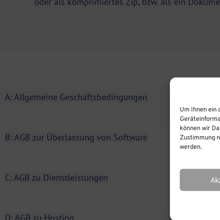
oder als komprimiertes Zip, bzw. als ein
Dokume
A: Allgemeine Geschäftsbedingungen
Um Ihnen ein 
Geräteinforma
können wir Dat
B: AGB zur Überlassung von Software
Zustimmung ni
werden.
C: AGB zu Dienstleistungen
Ak
D: AGB zu Hosting