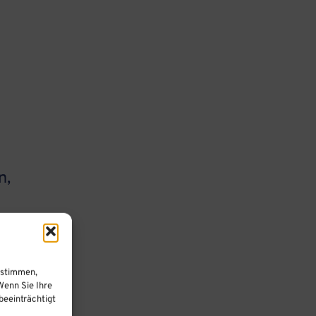
n,
 –
.
ustimmen,
Wenn Sie Ihre
eeinträchtigt