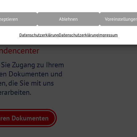
zeptieren
Ablehnen
Voreinstellunge
Datenschutzerklärung
Datenschutzerklärung
Impressum
ndencenter
 Sie Zugang zu Ihrem
llen Dokumenten und
n, die Sie mit uns
erarbeiten.
hren Dokumenten