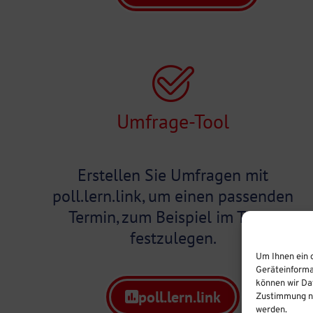
Umfrage-Tool
Erstellen Sie Umfragen mit
poll.lern.link, um einen passenden
Termin, zum Beispiel im Team,
festzulegen.
Um Ihnen ein 
Geräteinforma
können wir Dat
poll.lern.link
Zustimmung ni
werden.