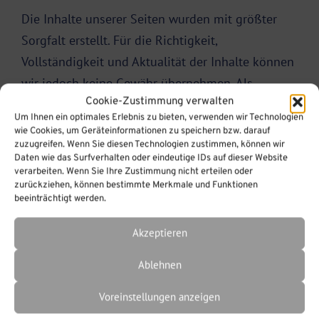
Die Inhalte unserer Seiten wurden mit größter
Sorgfalt erstellt. Für die Richtigkeit,
Vollständigkeit und Aktualität der Inhalte können
wir jedoch keine Gewähr übernehmen. Als
Cookie-Zustimmung verwalten
Diensteanbieter sind wir gemäß § 7 Abs.1 TMG
Um Ihnen ein optimales Erlebnis zu bieten, verwenden wir Technologien
für eigene Inhalte auf diesen Seiten nach den
wie Cookies, um Geräteinformationen zu speichern bzw. darauf
allgemeinen Gesetzen verantwortlich. Nach §§ 8
zuzugreifen. Wenn Sie diesen Technologien zustimmen, können wir
Daten wie das Surfverhalten oder eindeutige IDs auf dieser Website
bis 10 TMG sind wir als Diensteanbieter jedoch
verarbeiten. Wenn Sie Ihre Zustimmung nicht erteilen oder
zurückziehen, können bestimmte Merkmale und Funktionen
nicht verpflichtet, übermittelte oder gespeicherte
beeinträchtigt werden.
fremde Informationen zu überwachen oder nach
Umständen zu forschen, die auf eine
Akzeptieren
rechtswidrige Tätigkeit hinweisen.
Ablehnen
Verpflichtungen zur Entfernung oder Sperrung
der Nutzung von Informationen nach den
Voreinstellungen anzeigen
allgemeinen Gesetzen bleiben hiervon unberührt.