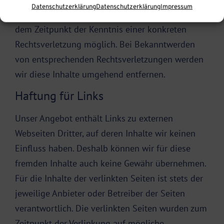
Datenschutzerklärung
Datenschutzerklärung
Impressum
Eine diesbezügliche Haftung ist jedoch erst ab
dem Zeitpunkt der Kenntnis einer konkreten
Rechtsverletzung möglich. Bei Bekanntwerden
von entsprechenden Rechtsverletzungen werden
wir diese Inhalte umgehend entfernen.
Haftung für Links
Unser Angebot enthält Links zu externen
Webseiten Dritter, auf deren Inhalte wir keinen
Einfluss haben. Deshalb können wir für diese
fremden Inhalte auch keine Gewähr übernehmen.
Für die Inhalte der verlinkten Seiten ist stets der
jeweilige Anbieter oder Betreiber der Seiten
verantwortlich. Die verlinkten Seiten wurden zum
Zeitpunkt der Verlinkung auf mögliche