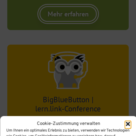
Mehr erfahren
BigBlueButton |
lern.link-Conference
Halten Sie mit unserer sicheren OpenSource-
Cookie-Zustimmung verwalten
Kommunikationslösung jederzeit vertrauliche
Um Ihnen ein optimales Erlebnis zu bieten, verwenden wir Technologien