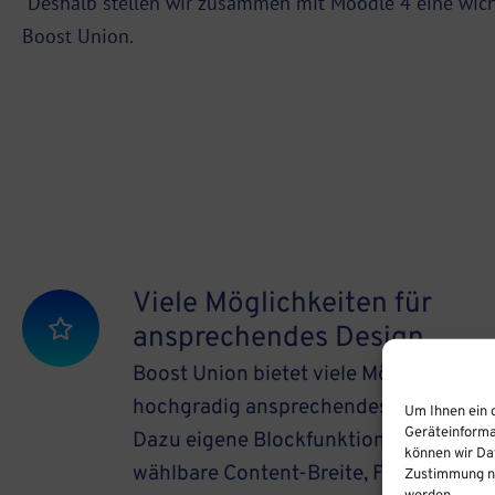
Deshalb stellen wir zusammen mit Moodle 4 eine wicht
Boost Union.
Viele Möglichkeiten für
ansprechendes Design
Boost Union bietet viele Möglichkeiten,
hochgradig ansprechendes Design zu i
Um Ihnen ein 
Geräteinforma
Dazu eigene Blockfunktionen, Werbekac
können wir Dat
wählbare Content-Breite, Footer, Hinte
Zustimmung ni