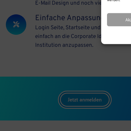
werden.
E-Mail Design und noch vieles mehr.
Einfache Anpassung
Ak
Login Seite, Startseite und Kursseiten 
einfach an die Corporate Identity Ihrer
Institution anzupassen.
Jetzt anmelden