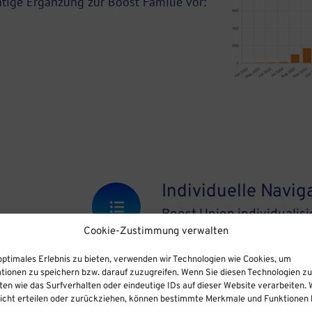
ige Ergänzung zur Boost Familie vor:
Individuelle Navig
Boost Union individualisi
Cookie-Zustimmung verwalten
„Smartmenüs“ Funktion. D
 ein
Ressourcen kann damit int
ntegrieren.
optimales Erlebnis zu bieten, verwenden wir Technologien wie Cookies, um
tionen zu speichern bzw. darauf zuzugreifen. Wenn Sie diesen Technologien z
gestaltet werden.
heln, frei
en wie das Surfverhalten oder eindeutige IDs auf dieser Website verarbeiten. 
rgrundbilder,
cht erteilen oder zurückziehen, können bestimmte Merkmale und Funktionen b