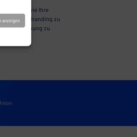
d Icons
pografie sowie Ihre
en, um Ihr Branding zu
n anzeigen
Wiedererkennung zu
Union