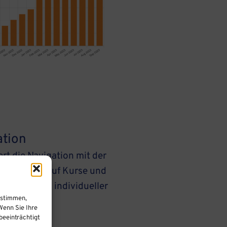
ation
ert die Navigation mit der
er Zugriff auf Kurse und
uitiver und individueller
ustimmen,
Wenn Sie Ihre
eeinträchtigt