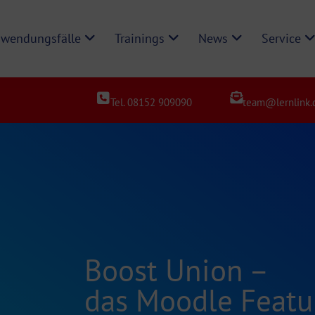
wendungsfälle
Trainings
News
Service
Tel. 08152 909090
team@lernlink.
Boost Union –
das Moodle Feat