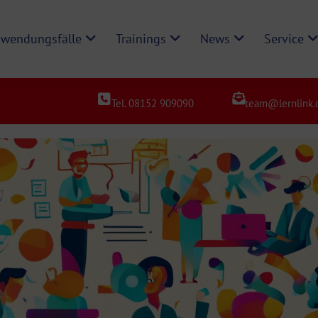
wendungsfälle
Trainings
News
Service
Tel. 08152 909090
team@lernlink.