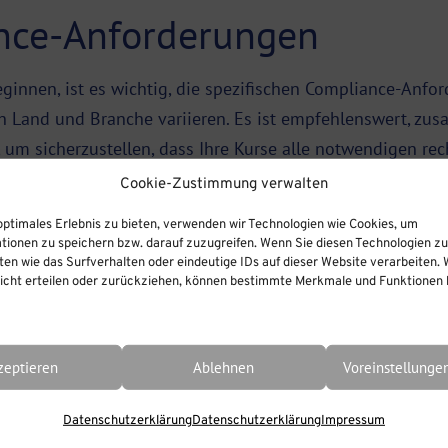
ance-Anforderungen
eginnen, ist es wichtig, die spezifischen Compliance-Anf
ch Land und Branche variieren. Es ist empfehlenswert, zu
um sicherzustellen, dass Ihre Kurse alle notwendigen rech
Cookie-Zustimmung verwalten
r Compliance-Kurse
optimales Erlebnis zu bieten, verwenden wir Technologien wie Cookies, um
tionen zu speichern bzw. darauf zuzugreifen. Wenn Sie diesen Technologien z
ndlich sein. Um sicherzustellen, dass Ihre Mitarbeiter e
en wie das Surfverhalten oder eindeutige IDs auf dieser Website verarbeiten. 
cht erteilen oder zurückziehen, können bestimmte Merkmale und Funktionen b
grieren. Die lern.link-Plattformen bieten zahlreiche Mögli
nerfahrung verbessert und das Verständnis der Inhalte för
MS für Compliance-Training
zeptieren
Ablehnen
Voreinstellunge
Datenschutzerklärung
Datenschutzerklärung
Impressum
istungsstarke
Plattform
, die speziell für die Verwaltung,