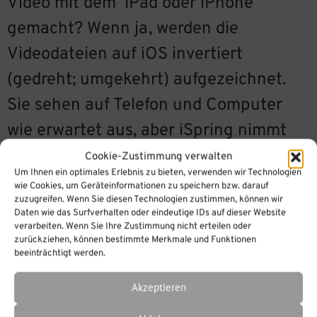
Video mit dem iPad oder iPhone
gemacht? Wenn ja, werden die
Videodateien auf iOS invertiert
(gedreht; umgekehrt) aufgezeichnet.
Sie sehen auf Telefon und Computer
wie erwartet aus, aber iSpring nimmt
die Originaldatei, die invertiert ist,
Cookie-Zustimmung verwalten
Um Ihnen ein optimales Erlebnis zu bieten, verwenden wir Technologien
deshalb steht die Aufnahe in iSpring
wie Cookies, um Geräteinformationen zu speichern bzw. darauf
zuzugreifen. Wenn Sie diesen Technologien zustimmen, können wir
falsch. Drehen Sie das Video mit Cam
Daten wie das Surfverhalten oder eindeutige IDs auf dieser Website
verarbeiten. Wenn Sie Ihre Zustimmung nicht erteilen oder
Pro, in den Einstellungen und ändern
zurückziehen, können bestimmte Merkmale und Funktionen
beeinträchtigt werden.
die Abmessungen
Akzeptieren