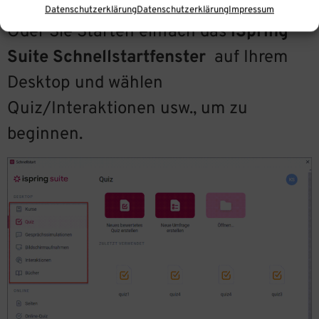
Datenschutzerklärung
Datenschutzerklärung
Impressum
Oder Sie Starten einfach das
iSpring
Suite Schnellstartfenster
auf Ihrem
Desktop und wählen
Quiz/Interaktionen usw., um zu
beginnen.