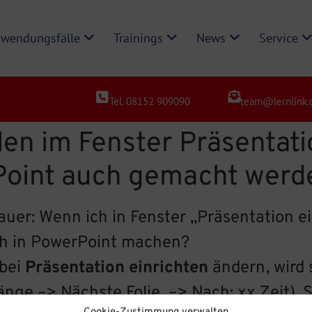
wendungsfälle
Trainings
News
Service
Tel. 08152 909090
team@lernlink.
len im Fenster Präsentati
Point auch gemacht werd
auer: Wenn ich in Fenster „Präsentation e
uch in PowerPoint machen?
bei
Präsentation einrichten
ändern, wird 
ge –> Nächste Folie –> Nach: xx Zeit). Si