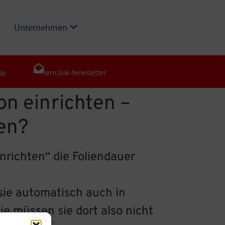
Unternehmen
lern.link-Newsletter
de
on einrichten –
en?
inrichten“ die Foliendauer
sie automatisch auch in
e müssen sie dort also nicht