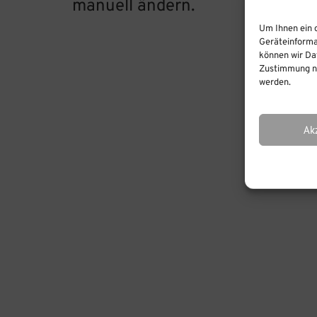
manuell ändern.
Um Ihnen ein 
Verschlag
Geräteinforma
können wir Dat
Zustimmung ni
werden.
Ak