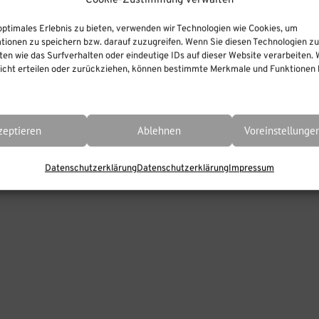
Cookie-Zustimmung verwalten
optimales Erlebnis zu bieten, verwenden wir Technologien wie Cookies, um
wortet mit
FAQ
,
Foliendauer
,
iSpring FAQ
,
tionen zu speichern bzw. darauf zuzugreifen. Wenn Sie diesen Technologien z
en wie das Surfverhalten oder eindeutige IDs auf dieser Website verarbeiten. 
cht erteilen oder zurückziehen, können bestimmte Merkmale und Funktionen b
zeptieren
Ablehnen
Voreinstellunge
Datenschutzerklärung
Datenschutzerklärung
Impressum