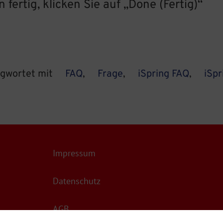
fertig, klicken Sie auf „Done (Fertig)“
agwortet mit
FAQ
,
Frage
,
iSpring FAQ
,
iSpr
Impressum
Datenschutz
AGB