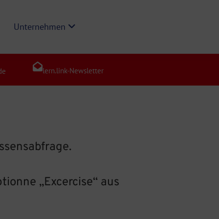
Unternehmen
lern.link-Newsletter
de
issensabfrage.
ptionne „Excercise“ aus