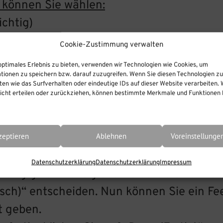
 können Sie wählen:
ichtig)
ere richtig)
Cookie-Zustimmung verwalten
optimales Erlebnis zu bieten, verwenden wir Technologien wie Cookies, um
tionen zu speichern bzw. darauf zuzugreifen. Wenn Sie diesen Technologien z
en wie das Surfverhalten oder eindeutige IDs auf dieser Website verarbeiten. 
ild einfügen oder von einer URL hochlade
cht erteilen oder zurückziehen, können bestimmte Merkmale und Funktionen b
en. Mit klicken auf die „Enter“ Taste, bes
zeptieren
Ablehnen
Voreinstellunge
en Sie Rückmeldung geben, was Sie über d
Datenschutzerklärung
Datenschutzerklärung
Impressum
ängig von richtig oder falsch. Sie können
sch)“ entscheiden. Nun können Sie ein Fee
t geben.