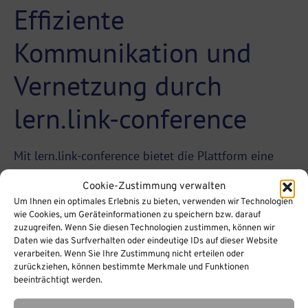
Effiziente
Kommunikation und
Vernetzung durch
lern.link-conference
Mit lern.link-conference bietet die Plattform eine
leistungsstarke Lösung, um Online-Seminare und -
Cookie-Zustimmung verwalten
Konferenzen zu veranstalten. Dies ist besonders
Um Ihnen ein optimales Erlebnis zu bieten, verwenden wir Technologien
wertvoll für HR-Teams, die auf der Suche nach
wie Cookies, um Geräteinformationen zu speichern bzw. darauf
zuzugreifen. Wenn Sie diesen Technologien zustimmen, können wir
Möglichkeiten sind, sich mit Branchenexperten
Daten wie das Surfverhalten oder eindeutige IDs auf dieser Website
verarbeiten. Wenn Sie Ihre Zustimmung nicht erteilen oder
auszutauschen oder firmeninterne
zurückziehen, können bestimmte Merkmale und Funktionen
Weiterbildungsveranstaltungen durchzuführen. Die
beeinträchtigt werden.
einfache Integration in das lern.link-LMS ermöglicht