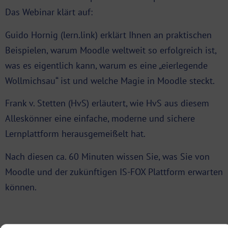
Das Webinar klärt auf:
Guido Hornig (lern.link) erklärt Ihnen an praktischen
Beispielen, warum Moodle weltweit so erfolgreich ist,
was es eigentlich kann, warum es eine „eierlegende
Wollmichsau“ ist und welche Magie in Moodle steckt.
Frank v. Stetten (HvS) erläutert, wie HvS aus diesem
Alleskönner eine einfache, moderne und sichere
Lernplattform herausgemeißelt hat.
Nach diesen ca. 60 Minuten wissen Sie, was Sie von
Moodle und der zukünftigen IS-FOX Plattform erwarten
können.