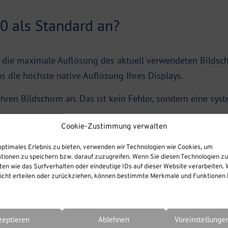
0 als Standard an?
t die maximale Auflösung des aktuell verwendeten Bildsch
s die höchste native Auflösung Ihres Displays.
hren Bildschirm an. Das ist kein Fehler, sondern eine sys
Cookie-Zustimmung verwalten
optimales Erlebnis zu bieten, verwenden wir Technologien wie Cookies, um
l HD) verwenden?
tionen zu speichern bzw. darauf zuzugreifen. Wenn Sie diesen Technologien z
en wie das Surfverhalten oder eindeutige IDs auf dieser Website verarbeiten. 
cht erteilen oder zurückziehen, können bestimmte Merkmale und Funktionen b
fiehlt der iSpring Support für Präsentationen mit viel Te
erbreitetste Auflösung:
zeptieren
Ablehnen
Voreinstellunge