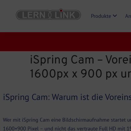
Produkte
An
iSpring Cam – Vore
1600px x 900 px un
iSpring Cam: Warum ist die Vorein
Wer mit iSpring Cam eine Bildschirmaufnahme startet un
1600×900 Pixel – und nicht das vertraute Full HD mit 1