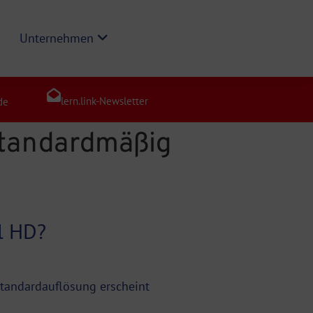
Unternehmen
lern.link-Newsletter
de
 standardmäßig
l HD?
Standardauflösung erscheint