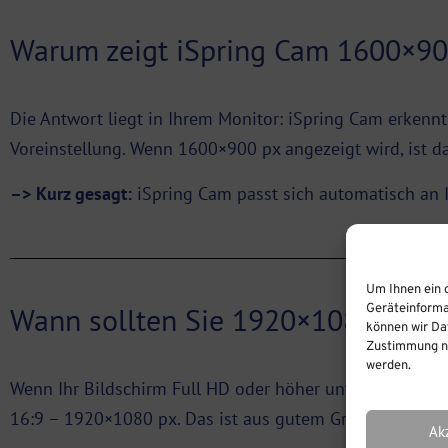
Warum zeigt iSpring Cam 1600×90
Die Antwort liegt in Ihrem Monitor: iSpring Cam erkenn
Voreinstellung. Wenn 1600×900 px angezeigt wird, ist da
–> Kurz gesagt:
iSpring Cam passt sich automatisch an I
Um Ihnen ein 
Wann sollten Sie 1920×1080 (Ful
Geräteinforma
können wir Dat
Zustimmung ni
werden.
Wenn Ihr Bildschirm Full HD oder höher unterstützt, emp
16:9 – 1920×1080 px. Das ist aus gutem Grund die weitv
Ak