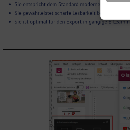
Sie entspricht dem Standard moderner Displays u
Sie gewährleistet scharfe Lesbarkeit bei Texten un
Sie ist optimal für den Export in gängige E-Learni