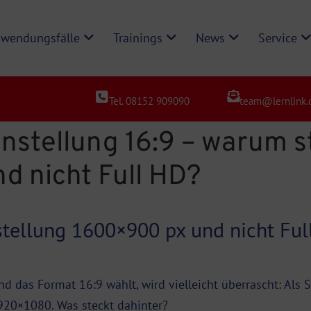
wendungsfälle
Trainings
News
Service
Tel. 08152 909090
team@lernlink.
instellung 16:9 – warum
d nicht Full HD?
stellung 1600×900 px und nicht Ful
d das Format 16:9 wählt, wird vielleicht überrascht: Als 
920×1080. Was steckt dahinter?