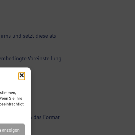
irms und setzt diese als
tembedingte Voreinstellung.
ustimmen,
Wenn Sie Ihre
eeinträchtigt
xt ausdrücklich das Format
n anzeigen