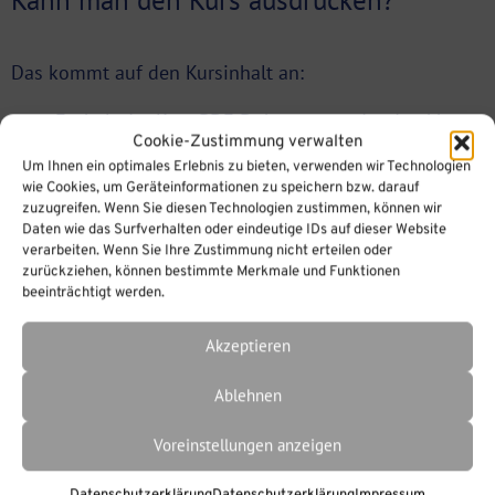
Das kommt auf den Kursinhalt an:
Enthält der Kurs PDF-Dokumente oder druckbare
Cookie-Zustimmung verwalten
Folien, können Sie diese meist problemlos
Um Ihnen ein optimales Erlebnis zu bieten, verwenden wir Technologien
ausdrucken.
wie Cookies, um Geräteinformationen zu speichern bzw. darauf
zuzugreifen. Wenn Sie diesen Technologien zustimmen, können wir
Ein vollständiger, interaktiver eLearning-Kurs
Daten wie das Surfverhalten oder eindeutige IDs auf dieser Website
können Sie in der Regel nicht sinnvoll als Ganzes
verarbeiten. Wenn Sie Ihre Zustimmung nicht erteilen oder
zurückziehen, können bestimmte Merkmale und Funktionen
drucken – Animationen, Quizze, Videos und
beeinträchtigt werden.
Interaktionen gehen dabei verloren.
Akzeptieren
Vorteile einer EXE-Datei
Ablehnen
Voreinstellungen anzeigen
✅
Offline-Nutzung:
Kein Internetzugang erforderlich.