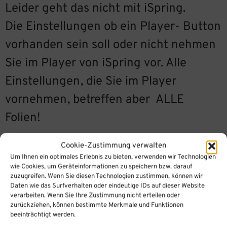
Leider geht das nicht mit iSpring.
Die Einstellungen ob ein Player- Button
vorhanden sein soll oder nicht nehmen
Sie im Player von iSpring vor. Alle
Einstellungen, die Sie im Player
vornehmen, betreffen aber ALLE
Folien!
Wollen Sie einen Button zum Abspielen
Cookie-Zustimmung verwalten
Um Ihnen ein optimales Erlebnis zu bieten, verwenden wir Technologien
des Audios für einzelne Folien, müssen
wie Cookies, um Geräteinformationen zu speichern bzw. darauf
zuzugreifen. Wenn Sie diesen Technologien zustimmen, können wir
Sie das in PowerPoint vornehmen. D. h.
Daten wie das Surfverhalten oder eindeutige IDs auf dieser Website
schon die Audiodatei wird über
verarbeiten. Wenn Sie Ihre Zustimmung nicht erteilen oder
zurückziehen, können bestimmte Merkmale und Funktionen
PowerPoint eingespielt und nicht in
beeinträchtigt werden.