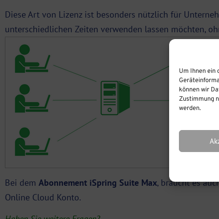
Diese Art von Lizenz ist besonders nützlich für Untern
unterschiedlichen Zeiten verwenden lassen möchten, oh
Um Ihnen ein 
Geräteinforma
können wir Dat
Zustimmung ni
werden.
Ak
Bei dem
Abonnement iSpring Suite Max
, braucht es auc
Online Cloud Konto.
Haben Sie weitere Fragen?