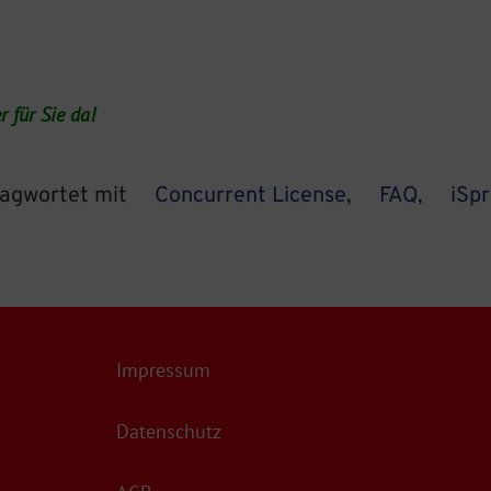
 für Sie da!
lagwortet mit
Concurrent License
,
FAQ
,
iSp
Impressum
Datenschutz