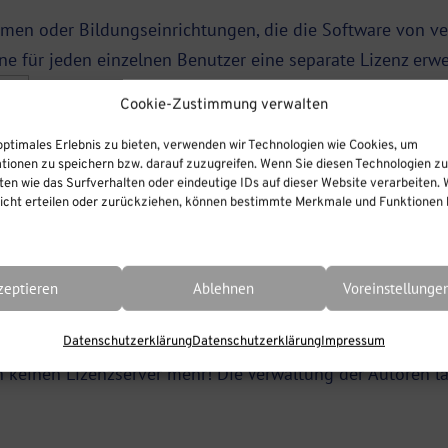
ehmen oder Bildungseinrichtungen, die die Software von v
ne für jeden einzelnen Benutzer eine separate Lizenz erw
Cookie-Zustimmung verwalten
optimales Erlebnis zu bieten, verwenden wir Technologien wie Cookies, um
tionen zu speichern bzw. darauf zuzugreifen. Wenn Sie diesen Technologien z
en wie das Surfverhalten oder eindeutige IDs auf dieser Website verarbeiten. 
cht erteilen oder zurückziehen, können bestimmte Merkmale und Funktionen b
zeptieren
Ablehnen
Voreinstellunge
Datenschutzerklärung
Datenschutzerklärung
Impressum
h keinen Lizenzserver mehr! Die Verwaltung der Autoren l