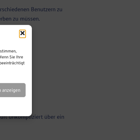
erschiedenen Benutzern zu
erben zu müssen.
ustimmen,
Wenn Sie Ihre
eeinträchtigt
n anzeigen
äuft unkompliziert über ein