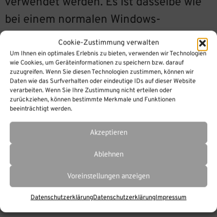
verwendet werden. Es ist dasselbe wie
bei einem normalen Windows-
Betriebssystem.
Cookie-Zustimmung verwalten
Um Ihnen ein optimales Erlebnis zu bieten, verwenden wir Technologien
Verschlagwortet mit
FAQ
,
iSpring
,
iSpring
wie Cookies, um Geräteinformationen zu speichern bzw. darauf
zuzugreifen. Wenn Sie diesen Technologien zustimmen, können wir
FAQ
,
Nutzung
,
Virtuelle Maschine
Daten wie das Surfverhalten oder eindeutige IDs auf dieser Website
verarbeiten. Wenn Sie Ihre Zustimmung nicht erteilen oder
zurückziehen, können bestimmte Merkmale und Funktionen
beeinträchtigt werden.
Akzeptieren
Ablehnen
Voreinstellungen anzeigen
Datenschutzerklärung
Datenschutzerklärung
Impressum