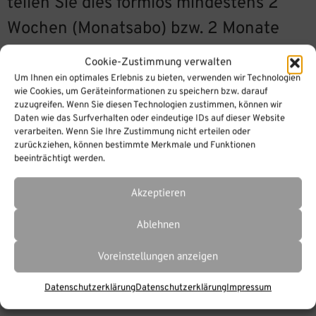
teilen Sie dies formlos mindestens 2
Wochen (Monatsabo) bzw. 2 Monate
(Jahresabo) vor Ablauf der
Cookie-Zustimmung verwalten
Vertragslaufzeit mit.
Um Ihnen ein optimales Erlebnis zu bieten, verwenden wir Technologien
wie Cookies, um Geräteinformationen zu speichern bzw. darauf
zuzugreifen. Wenn Sie diesen Technologien zustimmen, können wir
Verschlagwortet mit
BigBlueButton FAQ
,
Daten wie das Surfverhalten oder eindeutige IDs auf dieser Website
verarbeiten. Wenn Sie Ihre Zustimmung nicht erteilen oder
FAQ
zurückziehen, können bestimmte Merkmale und Funktionen
beeinträchtigt werden.
Akzeptieren
Ablehnen
Voreinstellungen anzeigen
Datenschutzerklärung
Datenschutzerklärung
Impressum