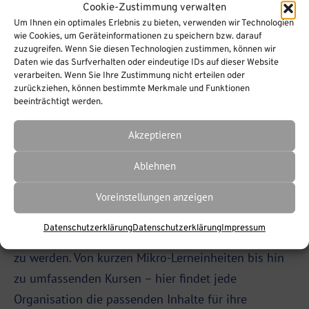
Workshops durchführen. Dieses Tool ist besonders
Cookie-Zustimmung verwalten
wertvoll für den Wissensaustausch und die
Um Ihnen ein optimales Erlebnis zu bieten, verwenden wir Technologien
wie Cookies, um Geräteinformationen zu speichern bzw. darauf
Vernetzung, gerade in Zeiten, in denen physische
zuzugreifen. Wenn Sie diesen Technologien zustimmen, können wir
Daten wie das Surfverhalten oder eindeutige IDs auf dieser Website
Treffen nicht immer möglich sind.
verarbeiten. Wenn Sie Ihre Zustimmung nicht erteilen oder
zurückziehen, können bestimmte Merkmale und Funktionen
Lern.link-Content
beeinträchtigt werden.
Auswahl
Akzeptieren
Ablehnen
Die Lern.link-Content Auswahl bietet ein
umfangreiches Repertoire an digitalen Lerninhalten,
Voreinstellungen anzeigen
die speziell dafür konzipiert sind, den
Datenschutzerklärung
Datenschutzerklärung
Impressum
Anforderungen moderner Lernumgebungen gerecht
zu werden. Von kurzen Mikro-Lerneinheiten bis hin
zu umfassenden Kursen – hier findet jede
Organisation die passenden Inhalte für ihre