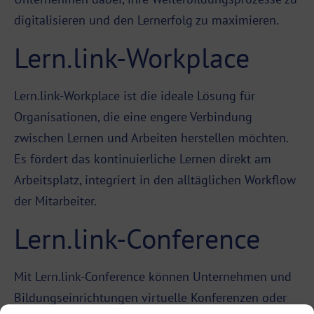
digitalisieren und den Lernerfolg zu maximieren.
Lern.link-Workplace
Lern.link-Workplace ist die ideale Lösung für
Organisationen, die eine engere Verbindung
zwischen Lernen und Arbeiten herstellen möchten.
Es fördert das kontinuierliche Lernen direkt am
Arbeitsplatz, integriert in den alltäglichen Workflow
der Mitarbeiter.
Lern.link-Conference
Mit Lern.link-Conference können Unternehmen und
Bildungseinrichtungen virtuelle Konferenzen oder