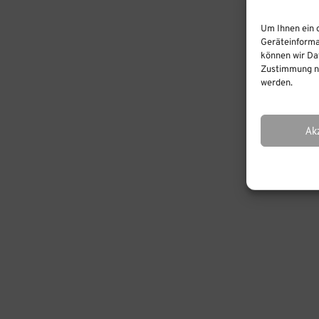
Ver
Um Ihnen ein 
Geräteinforma
können wir Dat
Zustimmung ni
werden.
Ak