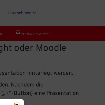
Unternehmen
lern.link-Newsletter
de
ight oder Moodle
sentation hinterlegt werden.
den. Nachdem die
(„+“-Button) eine Präsentation