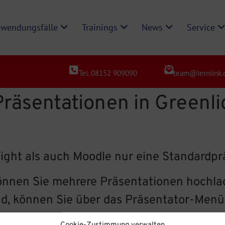
wendungsfälle
Trainings
News
Service
Tel. 08152 909090
team@lernlink.
räsentationen in Greenl
ight als auch Moodle nur eine Standardprä
nnen Sie mehrere Präsentationen hochla
d, können Sie über das Präsentator-Menü 
t wird.