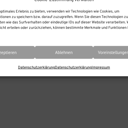
Cookie-Zustimmung verwalten
schlagwortet mit
BigBlueButton FAQ
,
Präsenta
optimales Erlebnis zu bieten, verwenden wir Technologien wie Cookies, um
tionen zu speichern bzw. darauf zuzugreifen. Wenn Sie diesen Technologien z
en wie das Surfverhalten oder eindeutige IDs auf dieser Website verarbeiten. 
cht erteilen oder zurückziehen, können bestimmte Merkmale und Funktionen b
zeptieren
Ablehnen
Voreinstellunge
Datenschutzerklärung
Datenschutzerklärung
Impressum