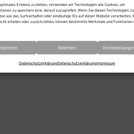
optimales Erlebnis zu bieten, verwenden wir Technologien wie Cookies, um
tionen zu speichern bzw. darauf zuzugreifen. Wenn Sie diesen Technologien z
agwortet mit
FAQ
,
Moodle
,
Moodle FAQ
,
Pa
en wie das Surfverhalten oder eindeutige IDs auf dieser Website verarbeiten. 
cht erteilen oder zurückziehen, können bestimmte Merkmale und Funktionen b
zeptieren
Ablehnen
Voreinstellunge
Datenschutzerklärung
Datenschutzerklärung
Impressum