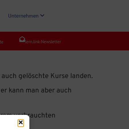
Unternehmen
lern.link-Newsletter
de
d auch gelöschte Kurse landen.
uer kann man aber auch
hrem verbrauchten