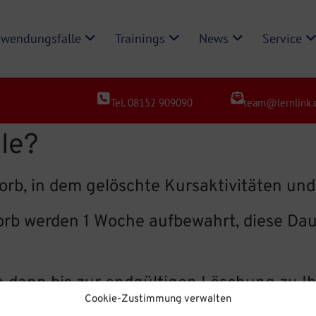
wendungsfälle
Trainings
News
Service
Tel. 08152 909090
team@lernlink.
le?
orb, in dem gelöschte Kursaktivitäten un
orb werden 1 Woche aufbewahrt, diese Da
 dann bis zur endgültigen Löschung zu I
Cookie-Zustimmung verwalten