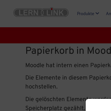
Produkte
An
Papierkorb in Mood
Moodle hat intern einen Papierk
Die Elemente in diesem Papierk
hochstellen.
Die gelöschten Elemente werden
Speicherplatz gezählt.