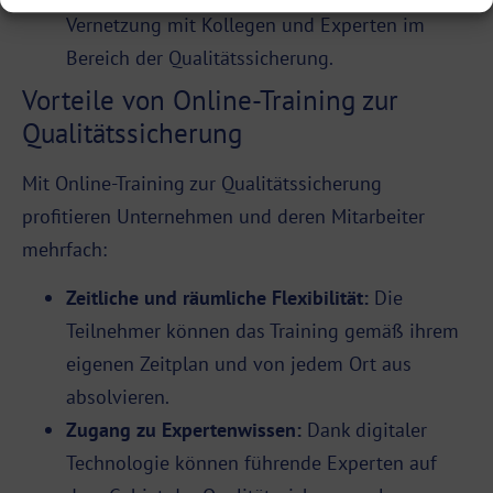
Vernetzung mit Kollegen und Experten im
Bereich der Qualitätssicherung.
Vorteile von Online-Training zur
Qualitätssicherung
Mit Online-Training zur Qualitätssicherung
profitieren Unternehmen und deren Mitarbeiter
mehrfach:
Zeitliche und räumliche Flexibilität:
Die
Teilnehmer können das Training gemäß ihrem
eigenen Zeitplan und von jedem Ort aus
absolvieren.
Zugang zu Expertenwissen:
Dank digitaler
Technologie können führende Experten auf