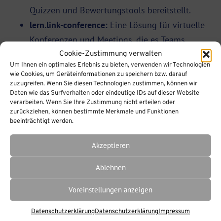
Quizzen und Bewertungstools bereitstellt.
lern.link-conference:
Eine Lösung für virtuelle
Konferenzen und Meetings, die es Teams
erlaubt, sich über neue
Cookie-Zustimmung verwalten
Um Ihnen ein optimales Erlebnis zu bieten, verwenden wir Technologien
Qualitätssicherungsverfahren auszutauschen
wie Cookies, um Geräteinformationen zu speichern bzw. darauf
und von Experten zu lernen. Die Plattform
zuzugreifen. Wenn Sie diesen Technologien zustimmen, können wir
Daten wie das Surfverhalten oder eindeutige IDs auf dieser Website
unterstützt Videoübertragungen, interaktive
verarbeiten. Wenn Sie Ihre Zustimmung nicht erteilen oder
Präsentationen und Gruppendiskussionen, was
zurückziehen, können bestimmte Merkmale und Funktionen
beeinträchtigt werden.
den Lernerfolg fördert.
lern.link-Workplace:
Dieses Tool fördert die
Akzeptieren
Kommunikation und Kollaboration innerhalb
Ablehnen
von Teams. Es eignet sich besonders für die
Nachbereitung von Online-Trainings durch den
Voreinstellungen anzeigen
Austausch von Erfahrungen, die Diskussion
Datenschutzerklärung
Datenschutzerklärung
Impressum
von Fallbeispielen und die kontinuierliche