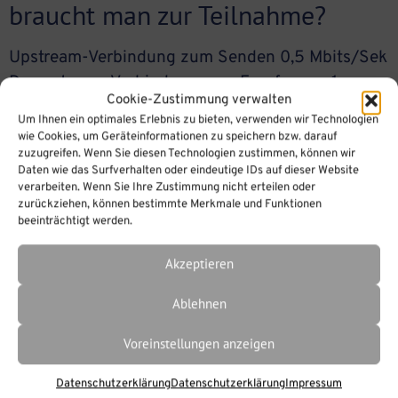
braucht man zur Teilnahme?
Upstream-Verbindung zum Senden 0,5 Mbits/Sek
Downstream-Verbindung zum Empfangen 1
Cookie-Zustimmung verwalten
Mbits/Sek keine Installation von Software
Um Ihnen ein optimales Erlebnis zu bieten, verwenden wir Technologien
notwendig aktueller Browser z.B. Firefox, Google
wie Cookies, um Geräteinformationen zu speichern bzw. darauf
zuzugreifen. Wenn Sie diesen Technologien zustimmen, können wir
Chrome oder Microsoft Edge Unterstützung des
Daten wie das Surfverhalten oder eindeutige IDs auf dieser Website
WebRTC-Protokolls im Browser (ggf.
verarbeiten. Wenn Sie Ihre Zustimmung nicht erteilen oder
Sicherheitseinstellungen prüfen) iOS-Geräte
zurückziehen, können bestimmte Merkmale und Funktionen
beeinträchtigt werden.
können genutzt werden, wobei es zu temporären
Funktionseinschränkungen durch Apple-Updates
Akzeptieren
kommen kann.
Ablehnen
Voreinstellungen anzeigen
Datenschutzerklärung
Datenschutzerklärung
Impressum