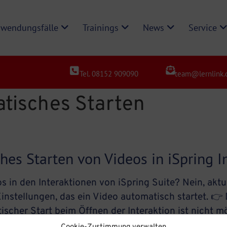
wendungsfälle
Trainings
News
Service
Tel. 08152 909090
team@lernlink.
tisches Starten
ches Starten von Videos in iSpring 
s in den Interaktionen von iSpring Suite? Nein, aktue
 Einstellungen, das ein Video automatisch startet. 
tischer Start beim Öffnen der Interaktion ist nicht