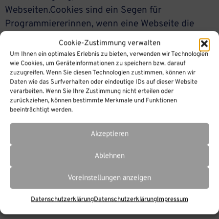
Webseiten.Cookies sind ein Segen für
Programmiererinnen, wenn eine Webseite die
Nutzer über mehre Klicks hinweg unterstützen
Cookie-Zustimmung verwalten
und begleiten möchte. Leider nutzen das auch
Um Ihnen ein optimales Erlebnis zu bieten, verwenden wir Technologien
Tausende von Werbeunternehmen aus, um mittels
wie Cookies, um Geräteinformationen zu speichern bzw. darauf
zuzugreifen. Wenn Sie diesen Technologien zustimmen, können wir
Tracker-Cookies Profile von Webnutzerinnen […]
Daten wie das Surfverhalten oder eindeutige IDs auf dieser Website
verarbeiten. Wenn Sie Ihre Zustimmung nicht erteilen oder
zurückziehen, können bestimmte Merkmale und Funktionen
beeinträchtigt werden.
Akzeptieren
Ablehnen
Voreinstellungen anzeigen
Datenschutzerklärung
Datenschutzerklärung
Impressum