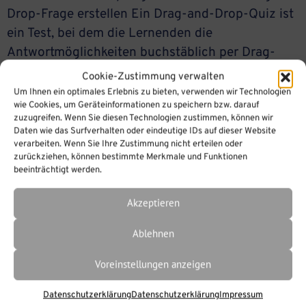
Drop-Frage erstellen Ein Drag-and-Drop-Quiz ist
ein Test, bei dem die Lernenden die
Antwortmöglichkeiten buchstäblich per Drag-
and-Drop an die richtige Stelle ziehen müssen.
Cookie-Zustimmung verwalten
Am Beispiel einer Omelett Zubereitung schauen
Um Ihnen ein optimales Erlebnis zu bieten, verwenden wir Technologien
wie Cookies, um Geräteinformationen zu speichern bzw. darauf
wir uns diesen Fragetyp genauer an: Starten Sie
zuzugreifen. Wenn Sie diesen Technologien zustimmen, können wir
den iSpring QuizMaker und wählen die Option
Daten wie das Surfverhalten oder eindeutige IDs auf dieser Website
verarbeiten. Wenn Sie Ihre Zustimmung nicht erteilen oder
Bewertetes Quiz“. In der Formularansicht […]
zurückziehen, können bestimmte Merkmale und Funktionen
beeinträchtigt werden.
Akzeptieren
Ablehnen
Voreinstellungen anzeigen
Datenschutzerklärung
Datenschutzerklärung
Impressum