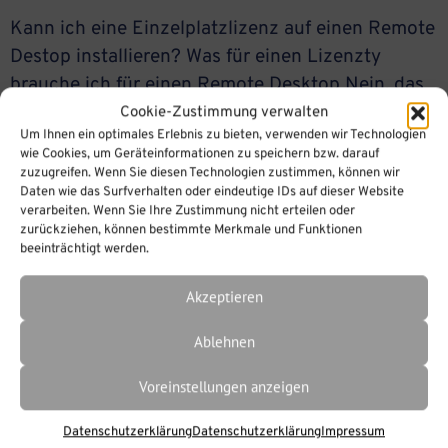
Kann ich eine Einzelplatzlizenz auf einen Remote
Destop installieren? Was für einen Lizenzty
brauche ich für einen Remote Desktop Nein, das
geht leider nicht. Sie brauchen für einen Remote
Cookie-Zustimmung verwalten
Um Ihnen ein optimales Erlebnis zu bieten, verwenden wir Technologien
Desktop eine Serverlizenz. Wenn Sie den
wie Cookies, um Geräteinformationen zu speichern bzw. darauf
Schlüssel einer Einzelplatzlizenz zur Aktivierung
zuzugreifen. Wenn Sie diesen Technologien zustimmen, können wir
Daten wie das Surfverhalten oder eindeutige IDs auf dieser Website
eines Remote Desktop eingeben, erhalten Sie
verarbeiten. Wenn Sie Ihre Zustimmung nicht erteilen oder
folgende Fehlermeldung Bitte fragen Sie uns
zurückziehen, können bestimmte Merkmale und Funktionen
beeinträchtigt werden.
nach einem Angebot […]
Akzeptieren
Ablehnen
Voreinstellungen anzeigen
Datenschutzerklärung
Datenschutzerklärung
Impressum