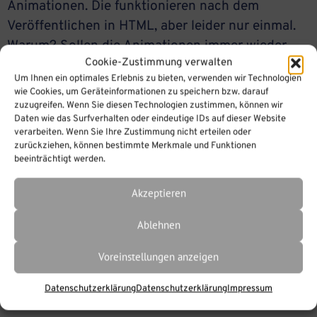
Animationen. Die funktionieren nach dem
Veröffentlichen in HTML, aber leider nur einmal.
Warum? Sollen die Animationen immer wieder
Cookie-Zustimmung verwalten
neu durchlaufen, müssen Sie im Player auf
Um Ihnen ein optimales Erlebnis zu bieten, verwenden wir Technologien
„Wiedergabe und Navigation“ klicken und den
wie Cookies, um Geräteinformationen zu speichern bzw. darauf
Haken bei „Animationszustand speichern“
zuzugreifen. Wenn Sie diesen Technologien zustimmen, können wir
Daten wie das Surfverhalten oder eindeutige IDs auf dieser Website
herausnehmen. Auf „Übernehmen und Schließen“
verarbeiten. Wenn Sie Ihre Zustimmung nicht erteilen oder
klicken nicht vergessen.
zurückziehen, können bestimmte Merkmale und Funktionen
beeinträchtigt werden.
Akzeptieren
Ablehnen
Voreinstellungen anzeigen
Datenschutzerklärung
Datenschutzerklärung
Impressum