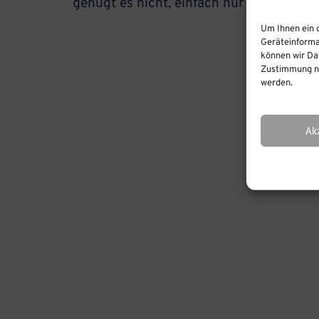
genügt es nicht, einfach nur die PowerPo
Um Ihnen ein 
Geräteinforma
können wir Dat
Zustimmung ni
werden.
Ak