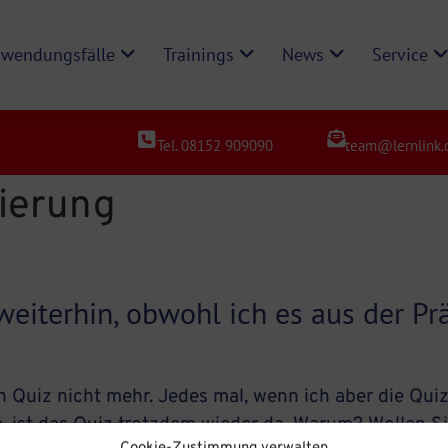
wendungsfälle
Trainings
News
Service
Tel. 08152 909090
team@lernlink.
ierung
eiterhin, obwohl ich es aus der Pr
ein Quiz nicht mehr. Jedes mal, wenn ich aber die Qui
 ist das Quiz trotzdem wieder da. Warum? Wollen Si