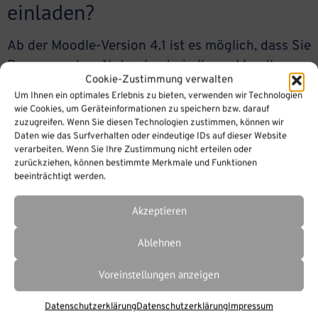
einladen?
Ab der Moodle-Version 4.1 ist es möglich, dass Sie
Personen ohne Nutzerkonto in Ihrem Moodle zu
Cookie-Zustimmung verwalten
einem BigBlueButton-Meeting einladen, das in
Um Ihnen ein optimales Erlebnis zu bieten, verwenden wir Technologien
Ihrem Moodle gestartet wird. Gehen Sie in die
wie Cookies, um Geräteinformationen zu speichern bzw. darauf
zuzugreifen. Wenn Sie diesen Technologien zustimmen, können wir
Einstellungen in der BigBlueButton-Aktivität und
Daten wie das Surfverhalten oder eindeutige IDs auf dieser Website
zum Abschnitt „Gastzugriff“.Setzen Sie einen
verarbeiten. Wenn Sie Ihre Zustimmung nicht erteilen oder
Haken bei „Gastzugriff erlauben“. Nun erscheint
zurückziehen, können bestimmte Merkmale und Funktionen
beeinträchtigt werden.
eine weitere Option: Sie können entscheiden, ob
Gäste vom Moderator […]
Akzeptieren
Ablehnen
Voreinstellungen anzeigen
Datenschutzerklärung
Datenschutzerklärung
Impressum