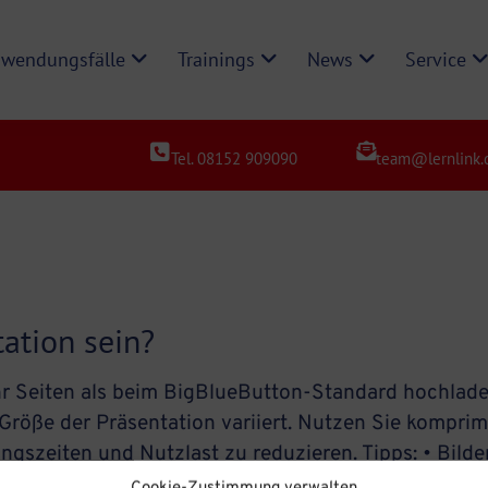
wendungsfälle
Trainings
News
Service
Tel. 08152 909090
team@lernlink.
ation sein?
hr Seiten als beim BigBlueButton-Standard hochlade
 Größe der Präsentation variiert. Nutzen Sie kompri
gszeiten und Nutzlast zu reduzieren. Tipps: • Bilde
allpdf.com/ […]