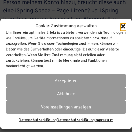
Person meinem Konto hinzu, braucht diese auch
eine iSpring Space – Page Lizenz? Ja. iSpring
Page bzw. iSpring Space ist ein Abomodell, je
Cookie-Zustimmung verwalten
nach dem für viele User gebucht, können Sie
Um Ihnen ein optimales Erlebnis zu bieten, verwenden wir Technologien
Personen Ihrem Konto hinzufügen. Diesen
wie Cookies, um Geräteinformationen zu speichern bzw. darauf
Personen schicken Sie einen speziellen
zuzugreifen. Wenn Sie diesen Technologien zustimmen, können wir
Daten wie das Surfverhalten oder eindeutige IDs auf dieser Website
Einladungslink. Nur dann können Sie auch […]
verarbeiten. Wenn Sie Ihre Zustimmung nicht erteilen oder
zurückziehen, können bestimmte Merkmale und Funktionen
beeinträchtigt werden.
Akzeptieren
Ablehnen
Voreinstellungen anzeigen
Datenschutzerklärung
Datenschutzerklärung
Impressum