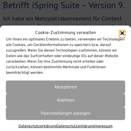
Betrifft iSpring Suite – Version 9.
Ich habe ein Mehrplatzabonnement für Content
Library gekauft, damit meine Kollegen damit
Cookie-Zustimmung verwalten
arbeiten können. Wie kann ich die Anmeldedaten
Um Ihnen ein optimales Erlebnis zu bieten, verwenden wir Technologien
mit ihnen teilen? Betrifft iSpring Suite – Version 9
wie Cookies, um Geräteinformationen zu speichern bzw. darauf
zuzugreifen. Wenn Sie diesen Technologien zustimmen, können wir
Sie müssen anderen Personen in Ihrem Konto
Daten wie das Surfverhalten oder eindeutige IDs auf dieser Website
unter https://www.ispringsolutions.com/login
verarbeiten. Wenn Sie Ihre Zustimmung nicht erteilen oder
Zugriff auf die Inhaltsbibliothek gewähren.Sehen
zurückziehen, können bestimmte Merkmale und Funktionen
beeinträchtigt werden.
Sie sich unser Video-Tutorial an
https://www.youtube.com/watch?
Akzeptieren
v=lXrBC7d3SHk
Ablehnen
Voreinstellungen anzeigen
Datenschutzerklärung
Datenschutzerklärung
Impressum