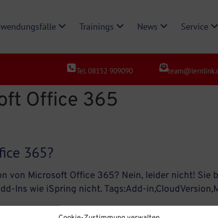
wendungsfälle
Trainings
News
Service
Tel. 08152 909090
team@lernlink.
oft Office 365
fice 365?
ion von Microsoft Office 365? Nein, leider nicht! Si
dd-Ins wie iSpring nicht. Tags:Add-in,CloudVersion,