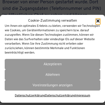
Browser von einer Person gestartet wurde. Dort
sind die Zugangsdaten (Telefonnummer und PIN)
im öffentlichen Chat zu sehen und können
Cookie-Zustimmung verwalten
mitgeteilt werden. Sie selbst können sich in das
Um Ihnen ein optimales Erlebnis zu bieten, verwenden wir Technologien
Meeting einloggen und auf „Mit dem Telefon
wie Cookies, um Geräteinformationen zu speichern bzw. darauf
teilnehmen“ klicken, um die Zugangsdaten zu
zuzugreifen. Wenn Sie diesen Technologien zustimmen, können wir
Daten wie das Surfverhalten oder eindeutige IDs auf dieser Website
erhalten.
verarbeiten. Wenn Sie Ihre Zustimmung nicht erteilen oder
zurückziehen, können bestimmte Merkmale und Funktionen
beeinträchtigt werden.
Akzeptieren
Ablehnen
Voreinstellungen anzeigen
Datenschutzerklärung
Datenschutzerklärung
Impressum