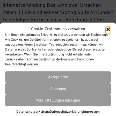
Internetverbindung Das kann zwei Ursachen
haben. 1.) Sie sind aktiver iSpring Suite AI Kunde?
Dann folgen Sie bitte dieser Anleitung 2.) Sie
haben eine unbefristete iSpring Suite Lizenz aber
Cookie-Zustimmung verwalten
keinen aktiven iSpring Suite AI Plan mehr?Dann
Um Ihnen ein optimales Erlebnis zu bieten, verwenden wir Technologien
wie Cookies, um Geräteinformationen zu speichern bzw. darauf
muss Ihre iSpring Suite Lizenz vom iSpring Cloud
zuzugreifen. Wenn Sie diesen Technologien zustimmen, können wir
Account getrennt werden. Anschließend
Daten wie das Surfverhalten oder eindeutige IDs auf dieser Website
verarbeiten. Wenn Sie Ihre Zustimmung nicht erteilen oder
aktivieren Sie […]
zurückziehen, können bestimmte Merkmale und Funktionen
beeinträchtigt werden.
Akzeptieren
Ablehnen
Voreinstellungen anzeigen
Datenschutzerklärung
Datenschutzerklärung
Impressum