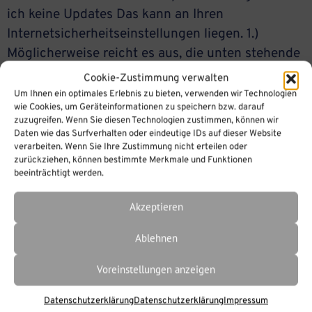
ich keine Updates Das kann an Ihren
Internetsicherheitseinstellungen liegen. 1.)
Möglicherweise reicht es aus, die unten stehende
Adresse in Ihren Firewall-Einstellungen zu
Cookie-Zustimmung verwalten
ändern: s4.ispringsolutions.com
Um Ihnen ein optimales Erlebnis zu bieten, verwenden wir Technologien
wie Cookies, um Geräteinformationen zu speichern bzw. darauf
(173.193.183.217) 2.) Hilft das nicht, liegt es
zuzugreifen. Wenn Sie diesen Technologien zustimmen, können wir
vermutlich an den Proxyeinstellungen, die eine
Daten wie das Surfverhalten oder eindeutige IDs auf dieser Website
verarbeiten. Wenn Sie Ihre Zustimmung nicht erteilen oder
Suche nach Updates nicht zulassen. Wenn das
zurückziehen, können bestimmte Merkmale und Funktionen
der Fall ist, […]
beeinträchtigt werden.
Akzeptieren
Ablehnen
Voreinstellungen anzeigen
Datenschutzerklärung
Datenschutzerklärung
Impressum