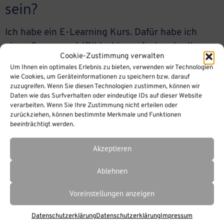
sein?
Ich habe ein E-Learning Kurs. Dafür habe ich
einen Screencast (Bildschirmaufnahme) mit
Cookie-Zustimmung verwalten
Kamera/Mikrofon aufgenommen und habe jetzt
Um Ihnen ein optimales Erlebnis zu bieten, verwenden wir Technologien
das folgende Problem: Die
wie Cookies, um Geräteinformationen zu speichern bzw. darauf
zuzugreifen. Wenn Sie diesen Technologien zustimmen, können wir
Bildschirmaufnahme/Kamera und die Spur mit
Daten wie das Surfverhalten oder eindeutige IDs auf dieser Website
demgesprochenen Text sind unterschiedlich lang
verarbeiten. Wenn Sie Ihre Zustimmung nicht erteilen oder
und nicht synchron. Es ist ein ziemliches Gefiesel,
zurückziehen, können bestimmte Merkmale und Funktionen
beeinträchtigt werden.
die beiden Spuren deckungsgleich zu bekommen.
Wie kann das sein? Wenn Sie Probleme mit der
Akzeptieren
Synchronisierung […]
Ablehnen
Voreinstellungen anzeigen
Datenschutzerklärung
Datenschutzerklärung
Impressum