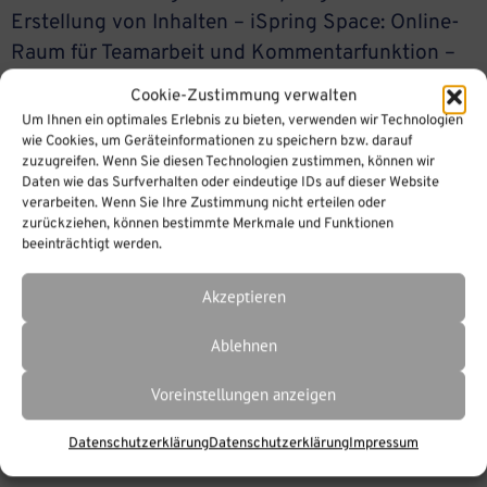
Erstellung von Inhalten – iSpring Space: Online-
Raum für Teamarbeit und Kommentarfunktion –
iSpring Page: cloud-basiertes Autorentool zur
Cookie-Zustimmung verwalten
Erstellung von Kursen im Browser –
Um Ihnen ein optimales Erlebnis zu bieten, verwenden wir Technologien
Inhaltsbibiliothek mit über […]
wie Cookies, um Geräteinformationen zu speichern bzw. darauf
zuzugreifen. Wenn Sie diesen Technologien zustimmen, können wir
Daten wie das Surfverhalten oder eindeutige IDs auf dieser Website
verarbeiten. Wenn Sie Ihre Zustimmung nicht erteilen oder
zurückziehen, können bestimmte Merkmale und Funktionen
beeinträchtigt werden.
Akzeptieren
Ablehnen
Voreinstellungen anzeigen
Datenschutzerklärung
Datenschutzerklärung
Impressum