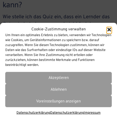
kann?
Wie stelle ich das Quiz ein, dass ein Lernder das
Quiz wiederholen muss und nicht fortahren
Cookie-Zustimmung verwalten
kann? Dazu müssen im Präsentationsexplorer
Um Ihnen ein optimales Erlebnis zu bieten, verwenden wir Technologien
Verzweigungen vorgenommen werden. Auch ist
wie Cookies, um Geräteinformationen zu speichern bzw. darauf
zuzugreifen. Wenn Sie diesen Technologien zustimmen, können wir
es sinnvoll vor dem Quiz eine Folie vorzustellen
Daten wie das Surfverhalten oder eindeutige IDs auf dieser Website
mit folgendem oder ähnlichen Inhalt: „Sie müssen
verarbeiten. Wenn Sie Ihre Zustimmung nicht erteilen oder
das Quiz nocheinmal bearbeiten, weil…“ In
zurückziehen, können bestimmte Merkmale und Funktionen
beeinträchtigt werden.
meinem Beispiel habe ich nur 4 Folien, Folie […]
Akzeptieren
Ablehnen
Voreinstellungen anzeigen
Datenschutzerklärung
Datenschutzerklärung
Impressum