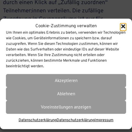
durch einen Klick auf „Zufällig zuordnen“
Teilnehmer:innen verteilen. Die zufällige
Zuordnung in Gruppenräume ist nur für
Cookie-Zustimmung verwalten
Teilnehmer:innen (Kreis-Icon vor Namen)
Um Ihnen ein optimales Erlebnis zu bieten, verwenden wir Technologien
möglich. Für Moderator:innen (Viereck vor
wie Cookies, um Geräteinformationen zu speichern bzw. darauf
Namen) ist dies nicht möglich. Daher sollten Sie
zuzugreifen. Wenn Sie diesen Technologien zustimmen, können wir
Daten wie das Surfverhalten oder eindeutige IDs auf dieser Website
einen Raum wählen, in dem nicht automatisch
verarbeiten. Wenn Sie Ihre Zustimmung nicht erteilen oder
alle Teilnehmer:innen die Moderator-Rolle
zurückziehen, können bestimmte Merkmale und Funktionen
beeinträchtigt werden.
erhalten. Ansonsten können Sie während […]
Akzeptieren
Ablehnen
Voreinstellungen anzeigen
Datenschutzerklärung
Datenschutzerklärung
Impressum