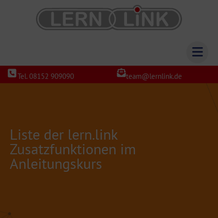
Tel. 08152 909090
team@lernlink.de
Liste der lern.link
Zusatzfunktionen im
Anleitungskurs