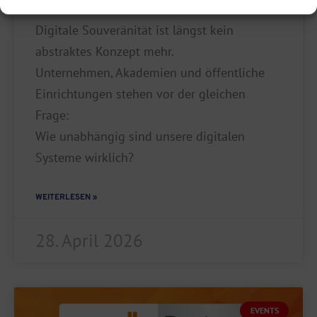
Digitale Souveränität ist längst kein
abstraktes Konzept mehr.
Unternehmen, Akademien und öffentliche
Einrichtungen stehen vor der gleichen
Frage:
Wie unabhängig sind unsere digitalen
Systeme wirklich?
WEITERLESEN »
28. April 2026
EVENTS