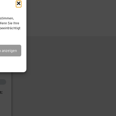
ustimmen,
Wenn Sie Ihre
eeinträchtigt
n anzeigen
n: