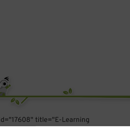
 id="17608" title="E-Learning