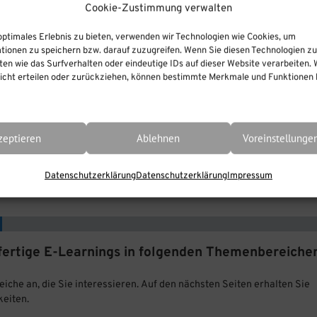
Cookie-Zustimmung verwalten
optimales Erlebnis zu bieten, verwenden wir Technologien wie Cookies, um
tionen zu speichern bzw. darauf zuzugreifen. Wenn Sie diesen Technologien z
en wie das Surfverhalten oder eindeutige IDs auf dieser Website verarbeiten. 
cht erteilen oder zurückziehen, können bestimmte Merkmale und Funktionen b
zeptieren
Ablehnen
Voreinstellunge
Datenschutzerklärung
Datenschutzerklärung
Impressum
r fertige E-Learnings in folgenden Themenbereiche
iche an, die Sie interessieren. Auf den nächsten Seiten erhalten Sie
keiten.