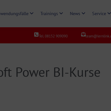
wendungsfälle
Trainings
News
Service
Tel. 08152 909090
team@lernlink.
oft Power BI-Kurse