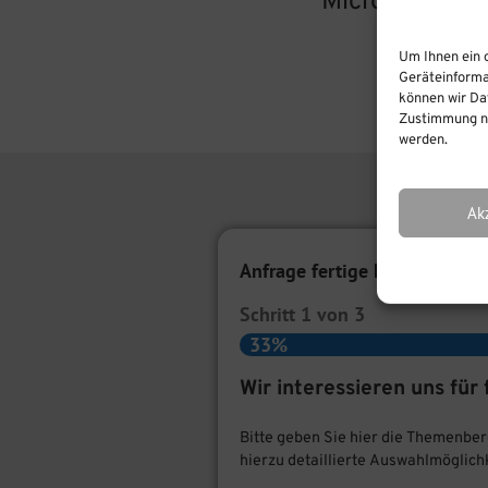
Microsoft"]
Um Ihnen ein 
Geräteinforma
können wir Dat
Zustimmung ni
werden.
Ak
Anfrage fertige E-Learnings
Schritt
1
von
3
33%
Wir interessieren uns fü
Bitte geben Sie hier die Themenbere
hierzu detaillierte Auswahlmöglich