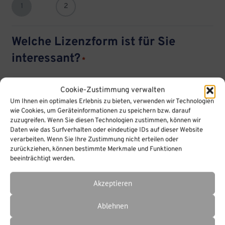
1
2
Welche Lizenzform ist für Sie
interessant?
*
iSpring Suite Max / Jahresabonnement
(Details)
Cookie-Zustimmung verwalten
iSpring Suite Basic / Jahresabonnement
(Details)
Um Ihnen ein optimales Erlebnis zu bieten, verwenden wir Technologien
wie Cookies, um Geräteinformationen zu speichern bzw. darauf
iSpring Suite / unbefristete Lizenz
(Details)
zuzugreifen. Wenn Sie diesen Technologien zustimmen, können wir
Daten wie das Surfverhalten oder eindeutige IDs auf dieser Website
iSpring Quizmaker
(Details)
verarbeiten. Wenn Sie Ihre Zustimmung nicht erteilen oder
zurückziehen, können bestimmte Merkmale und Funktionen
iSpring Converter Pro
(Details)
beeinträchtigt werden.
Akzeptieren
Ablehnen