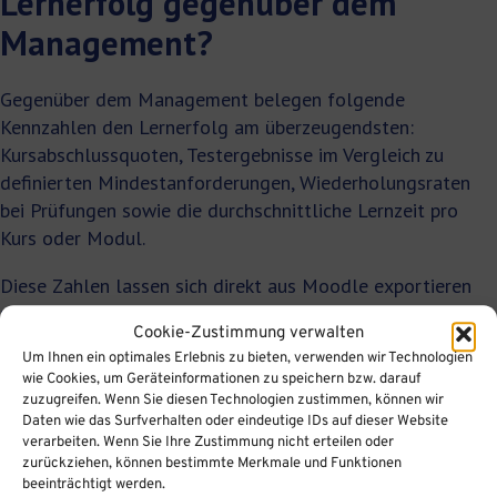
Lernerfolg gegenüber dem
Management?
Gegenüber dem Management belegen folgende
Kennzahlen den Lernerfolg am überzeugendsten:
Kursabschlussquoten, Testergebnisse im Vergleich zu
definierten Mindestanforderungen, Wiederholungsraten
bei Prüfungen sowie die durchschnittliche Lernzeit pro
Kurs oder Modul.
Diese Zahlen lassen sich direkt aus Moodle exportieren
und in Berichten aufbereiten. Für das Reporting gegenüber
Cookie-Zustimmung verwalten
Führungskräften empfiehlt es sich, die Kennzahlen in einen
Um Ihnen ein optimales Erlebnis zu bieten, verwenden wir Technologien
Kontext zu stellen:
wie Cookies, um Geräteinformationen zu speichern bzw. darauf
zuzugreifen. Wenn Sie diesen Technologien zustimmen, können wir
Abschlussquote:
Wie viel Prozent der
Daten wie das Surfverhalten oder eindeutige IDs auf dieser Website
eingeschriebenen Mitarbeitenden haben den Kurs
verarbeiten. Wenn Sie Ihre Zustimmung nicht erteilen oder
zurückziehen, können bestimmte Merkmale und Funktionen
vollständig abgeschlossen?
beeinträchtigt werden.