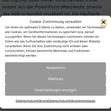
Der iSpring Suite-Reiter verschwindet immer
wieder aus der PowerPoint-Menüleiste, obwohl
das Add-In korrekt installiert ist. Die häufigste
Ursache ist eine blockierte Verbindung zum
Cookie-Zustimmung verwalten
iSpring-Server – meist ausgelöst durch Antiviren-
Um Ihnen ein optimales Erlebnis zu bieten, verwenden wir Technologien
wie Cookies, um Geräteinformationen zu speichern bzw. darauf
Software oder eine Firewall. In diesem Beitrag
zuzugreifen. Wenn Sie diesen Technologien zustimmen, können wir
erfahren Sie, wie Sie das Problem dauerhaft
Daten wie das Surfverhalten oder eindeutige IDs auf dieser Website
verarbeiten. Wenn Sie Ihre Zustimmung nicht erteilen oder
beheben. […]
zurückziehen, können bestimmte Merkmale und Funktionen
beeinträchtigt werden.
Akzeptieren
Ablehnen
Voreinstellungen anzeigen
Datenschutzerklärung
Datenschutzerklärung
Impressum