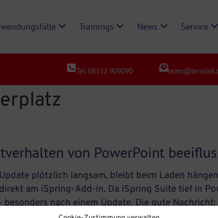
wendungsfälle
Trainings
News
Service
Tel. 08152 909090
team@lernlink.
erplatz
rtverhalten von PowerPoint beeiflu
Update plötzlich langsam, bleibt beim Laden hängen
irekt am iSpring-Add-in. Da iSpring Suite tief in Po
 besonders nach einem Update. Die gute Nachricht: 