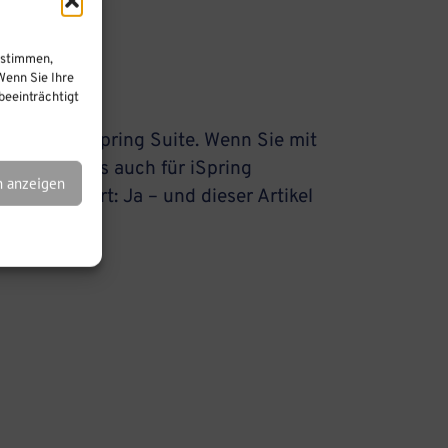
ustimmen,
Wenn Sie Ihre
eeinträchtigt
kten von iSpring Suite. Wenn Sie mit
Aber gilt das auch für iSpring
n anzeigen
rze Antwort: Ja – und dieser Artikel