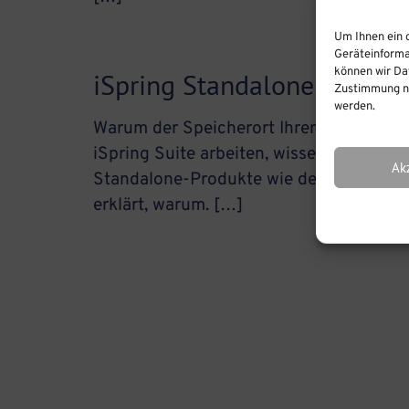
Um Ihnen ein 
Geräteinforma
können wir Dat
iSpring Standalone Produkt
Zustimmung ni
werden.
Warum der Speicherort Ihrer Projektdate
iSpring Suite arbeiten, wissen Sie schon
Ak
Standalone-Produkte wie den iSpring Qui
erklärt, warum. […]