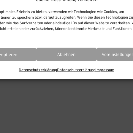
Cookie-Zustimmung verwalten
optimales Erlebnis zu bieten, verwenden wir Technologien wie Cookies, um
tionen zu speichern bzw. darauf zuzugreifen. Wenn Sie diesen Technologien z
en wie das Surfverhalten oder eindeutige IDs auf dieser Website verarbeiten. 
e Speicherort
cht erteilen oder zurückziehen, können bestimmte Merkmale und Funktionen b
ien entscheident ist, auch bei den Standalone Produ
, dass Projektdateien lokal gespeichert sein müssen. 
zeptieren
Ablehnen
Voreinstellunge
zMaker oder iSpring Visuals (Interaktionen) usw? Ku
Datenschutzerklärung
Datenschutzerklärung
Impressum