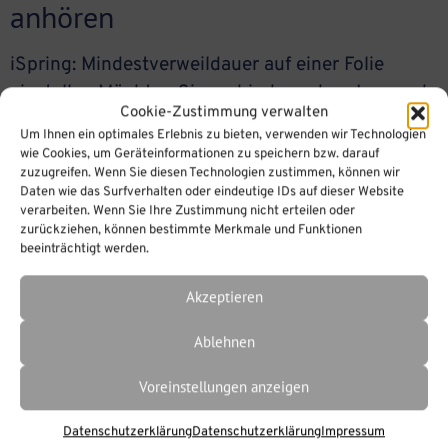
anhören
iSpring: Mindestverweildauer auf einer Folie
einstellen Möchten Sie verhindern, dass Lernende
Cookie-Zustimmung verwalten
einfach durch Ihre Präsentation klicken, ohne die
Um Ihnen ein optimales Erlebnis zu bieten, verwenden wir Technologien
Inhalte wirklich wahrzunehmen? iSpring Suite
wie Cookies, um Geräteinformationen zu speichern bzw. darauf
zuzugreifen. Wenn Sie diesen Technologien zustimmen, können wir
bietet eine elegante Möglichkeit, die Navigation
Daten wie das Surfverhalten oder eindeutige IDs auf dieser Website
zu sperren – zum Beispiel für eine bestimmte
verarbeiten. Wenn Sie Ihre Zustimmung nicht erteilen oder
Anzahl von Sekunden oder solange, bis ein Audio
zurückziehen, können bestimmte Merkmale und Funktionen
beeinträchtigt werden.
vollständig abgespielt wurde. In diesem Artikel
zeigen wir Ihnen Schritt […]
Akzeptieren
Ablehnen
Voreinstellungen anzeigen
Datenschutzerklärung
Datenschutzerklärung
Impressum