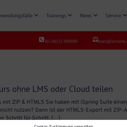
wendungsfälle
Trainings
News
Service
Tel. 08152 909090
team@lernlink.
Kurs ohne LMS oder Cloud teilen
 mit ZIP & HTML5 Sie haben mit iSpring Suite einen 
nicht nutzen? Dann ist der HTML5-Export mit ZIP-Ar
n Schritt für Schritt, […]